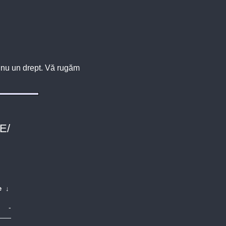
u, nu un drept. Vă rugăm
E/
e
↓
-