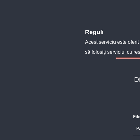
Reguli
Acest serviciu este oferit
să folosiți serviciul cu re
D
Fil
P