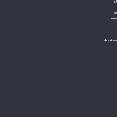
x
a
Acest ser