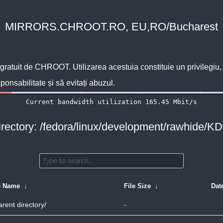
MIRRORS.CHROOT.RO, EU,RO/Bucharest
 gratuit de
CHROOT
. Utilizarea acestuia constituie un privilegi
sponsabilitate și să evitați abuzul.
irectory: /fedora/linux/development/rawhide/KD
e Name
↓
File Size
↓
Dat
arent directory/
-