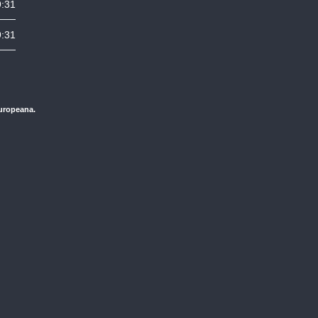
9:31
9:31
Europeana.