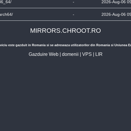
86_64/
-
2026-Aug-06 0
arch64/
-
2026-Aug-06 0
MIRRORS.CHROOT.RO
viciu este gazduit in Romania si se adreseaza utilizatorilor din Romania si Uniunea 
Gazduire Web
|
domenii
|
VPS
|
LIR