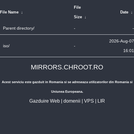
File
File Name
↓
Date
↓
Size
↓
Parent directory/
-
-
2026-Aug-07
iso/
-
16:01
MIRRORS.CHROOT.RO
Acest serviciu este gazduit in Romania si se adreseaza utilizatorilor din Romania si
Uniunea Europeana.
Gazduire Web
|
domenii
|
VPS
|
LIR