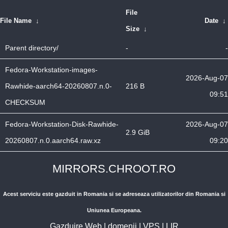
File
File Name
↓
Date
↓
Size
↓
Parent directory/
-
-
Fedora-Workstation-images-
2026-Aug-07
Rawhide-aarch64-20260807.n.0-
216 B
09:51
CHECKSUM
Fedora-Workstation-Disk-Rawhide-
2026-Aug-07
2.9 GiB
20260807.n.0.aarch64.raw.xz
09:20
MIRRORS.CHROOT.RO
Acest serviciu este gazduit in Romania si se adreseaza utilizatorilor din Romania si
Uniunea Europeana.
Gazduire Web
|
domenii
|
VPS
|
LIR