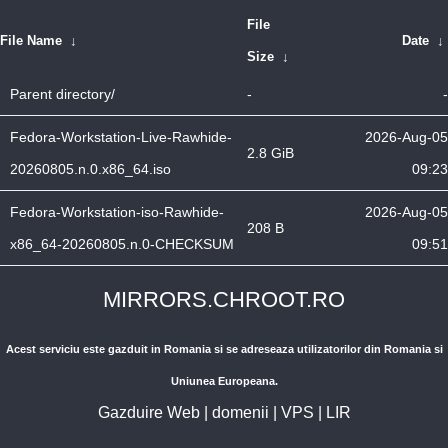
File
File Name
↓
Date
↓
Size
↓
Parent directory/
-
-
Fedora-Workstation-Live-Rawhide-
2026-Aug-05
2.8 GiB
20260805.n.0.x86_64.iso
09:23
Fedora-Workstation-iso-Rawhide-
2026-Aug-05
208 B
x86_64-20260805.n.0-CHECKSUM
09:51
MIRRORS.CHROOT.RO
Acest serviciu este gazduit in Romania si se adreseaza utilizatorilor din Romania si
Uniunea Europeana.
Gazduire Web
|
domenii
|
VPS
|
LIR