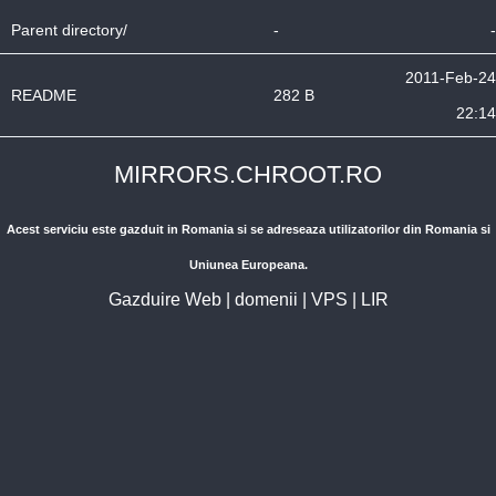
Parent directory/
-
-
2011-Feb-24
README
282 B
22:14
MIRRORS.CHROOT.RO
Acest serviciu este gazduit in Romania si se adreseaza utilizatorilor din Romania si
Uniunea Europeana.
Gazduire Web
|
domenii
|
VPS
|
LIR