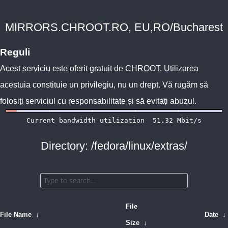
MIRRORS.CHROOT.RO, EU,RO/Bucharest
Reguli
Acest serviciu este oferit gratuit de
CHROOT
. Utilizarea
acestuia constituie un privilegiu, nu un drept. Vă rugăm să
folosiți serviciul cu responsabilitate și să evitați abuzul.
Directory: /fedora/linux/extras/
File
File Name
↓
Date
↓
Size
↓