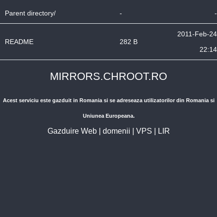
Parent directory/
-
-
2011-Feb-24
README
282 B
22:14
MIRRORS.CHROOT.RO
Acest serviciu este gazduit in Romania si se adreseaza utilizatorilor din Romania si
Uniunea Europeana.
Gazduire Web
|
domenii
|
VPS
|
LIR