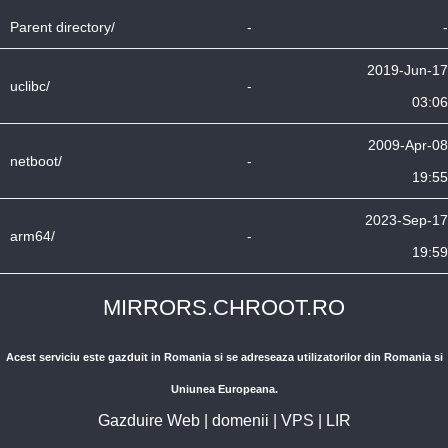
Parent directory/
-
-
2019-Jun-17
uclibc/
-
03:06
2009-Apr-08
netboot/
-
19:55
2023-Sep-17
arm64/
-
19:59
MIRRORS.CHROOT.RO
Acest serviciu este gazduit in Romania si se adreseaza utilizatorilor din Romania si
Uniunea Europeana.
Gazduire Web
|
domenii
|
VPS
|
LIR