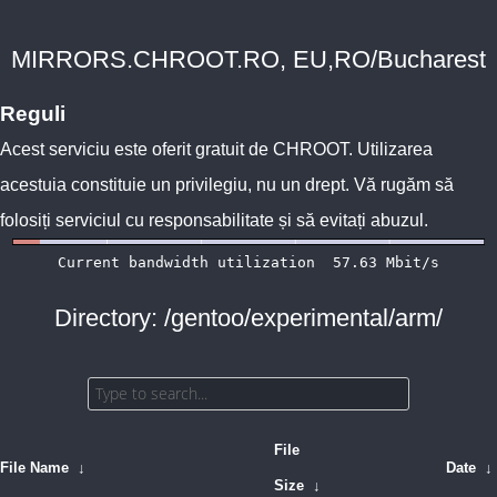
MIRRORS.CHROOT.RO, EU,RO/Bucharest
Reguli
Acest serviciu este oferit gratuit de
CHROOT
. Utilizarea
acestuia constituie un privilegiu, nu un drept. Vă rugăm să
folosiți serviciul cu responsabilitate și să evitați abuzul.
Directory: /gentoo/experimental/arm/
File
File Name
↓
Date
↓
Size
↓