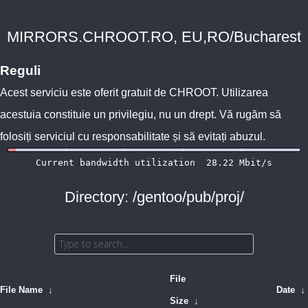
MIRRORS.CHROOT.RO, EU,RO/Bucharest
Reguli
Acest serviciu este oferit gratuit de
CHROOT
. Utilizarea
acestuia constituie un privilegiu, nu un drept. Vă rugăm să
folosiți serviciul cu responsabilitate și să evitați abuzul.
Directory: /gentoo/pub/proj/
File
File Name
↓
Date
↓
Size
↓