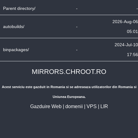
Parent directory/
-
-
2026-Aug-06
autobuilds/
-
05:01
2024-Jul-10
binpackages/
-
17:56
MIRRORS.CHROOT.RO
Acest serviciu este gazduit in Romania si se adreseaza utilizatorilor din Romania si
Uniunea Europeana.
Gazduire Web
|
domenii
|
VPS
|
LIR