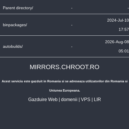
Parent directory/
-
-
2024-Jul-10
binpackages/
-
17:57
2026-Aug-08
autobuilds/
-
05:01
MIRRORS.CHROOT.RO
Acest serviciu este gazduit in Romania si se adreseaza utilizatorilor din Romania si
Uniunea Europeana.
Gazduire Web
|
domenii
|
VPS
|
LIR