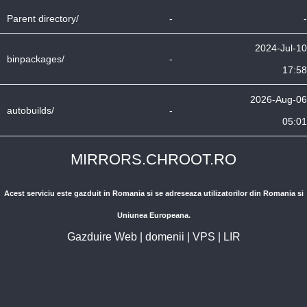
Parent directory/
-
-
2024-Jul-10
binpackages/
-
17:58
2026-Aug-06
autobuilds/
-
05:01
MIRRORS.CHROOT.RO
Acest serviciu este gazduit in Romania si se adreseaza utilizatorilor din Romania si
Uniunea Europeana.
Gazduire Web
|
domenii
|
VPS
|
LIR