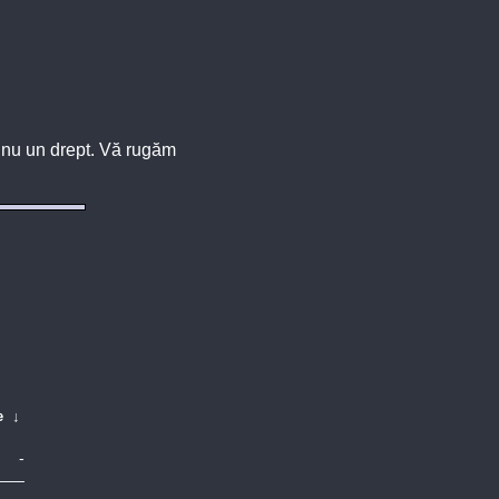
u, nu un drept. Vă rugăm
e
↓
-