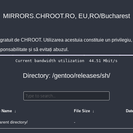
MIRRORS.CHROOT.RO, EU,RO/Bucharest
 gratuit de
CHROOT
. Utilizarea acestuia constituie un privilegi
sponsabilitate și să evitați abuzul.
Directory: /gentoo/releases/sh/
e Name
↓
File Size
↓
Dat
arent directory/
-