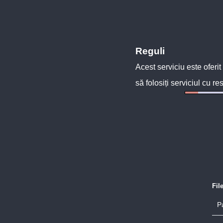
Reguli
Acest serviciu este oferit
să folosiți serviciul cu re
Fil
P