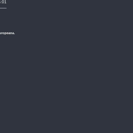
5:01
Europeana.