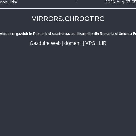
utobuilds/
-
2026-Aug-07 0
MIRRORS.CHROOT.RO
viciu este gazduit in Romania si se adreseaza utilizatorilor din Romania si Uniunea 
Gazduire Web
|
domenii
|
VPS
|
LIR