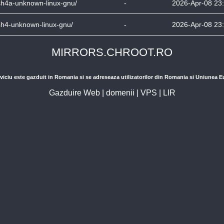
sh4a-unknown-linux-gnu/
-
2026-Apr-08 23
sh4-unknown-linux-gnu/
-
2026-Apr-08 23
MIRRORS.CHROOT.RO
viciu este gazduit in Romania si se adreseaza utilizatorilor din Romania si Uniunea 
Gazduire Web
|
domenii
|
VPS
|
LIR