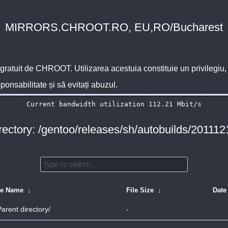
MIRRORS.CHROOT.RO, EU,RO/Bucharest
 gratuit de
CHROOT
. Utilizarea acestuia constituie un privilegi
sponsabilitate și să evitați abuzul.
rectory: /gentoo/releases/sh/autobuilds/201112
le Name
↓
File Size
↓
Date
Parent directory/
-