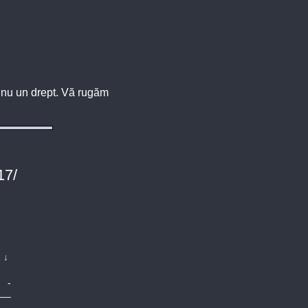
u, nu un drept. Vă rugăm
17/
↓
-