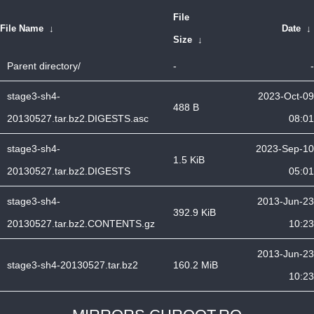
File
File Name
↓
Date
↓
Size
↓
Parent directory/
-
-
stage3-sh4-
2023-Oct-09
488 B
20130527.tar.bz2.DIGESTS.asc
08:01
stage3-sh4-
2023-Sep-10
1.5 KiB
20130527.tar.bz2.DIGESTS
05:01
stage3-sh4-
2013-Jun-23
392.9 KiB
20130527.tar.bz2.CONTENTS.gz
10:23
2013-Jun-23
stage3-sh4-20130527.tar.bz2
160.2 MiB
10:23