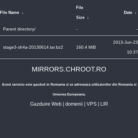
File
File Name
↓
Date
↓
Size
↓
Parent directory/
-
-
2013-Jun-23
stage3-sh4a-20130614.tar.bz2
160.4 MiB
10:37
MIRRORS.CHROOT.RO
Acest serviciu este gazduit in Romania si se adreseaza utilizatorilor din Romania si
Uniunea Europeana.
Gazduire Web
|
domenii
|
VPS
|
LIR