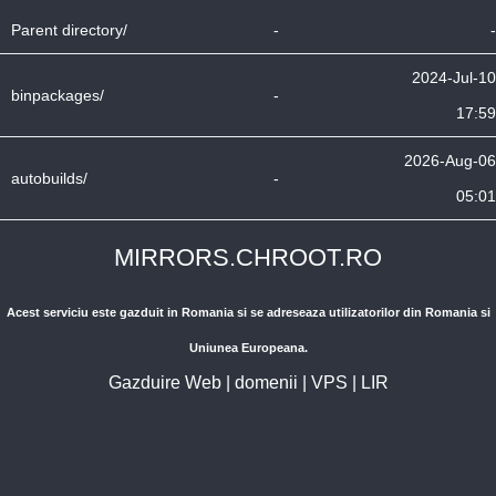
Parent directory/
-
-
2024-Jul-10
binpackages/
-
17:59
2026-Aug-06
autobuilds/
-
05:01
MIRRORS.CHROOT.RO
Acest serviciu este gazduit in Romania si se adreseaza utilizatorilor din Romania si
Uniunea Europeana.
Gazduire Web
|
domenii
|
VPS
|
LIR