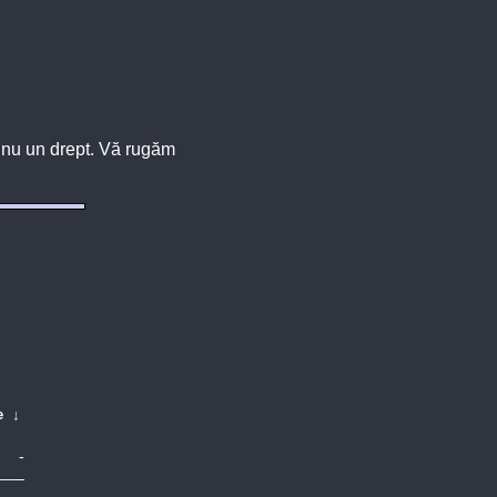
u, nu un drept. Vă rugăm
e
↓
-