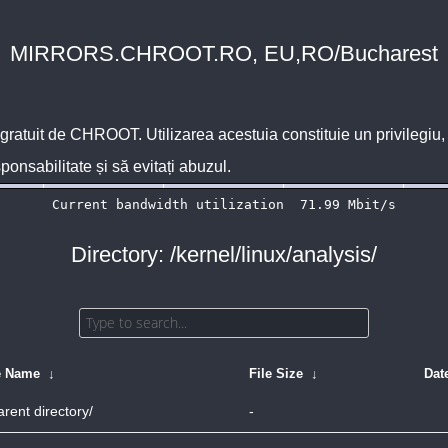
MIRRORS.CHROOT.RO, EU,RO/Bucharest
 gratuit de
CHROOT
. Utilizarea acestuia constituie un privilegi
sponsabilitate și să evitați abuzul.
Directory: /kernel/linux/analysis/
e Name
↓
File Size
↓
Dat
arent directory/
-