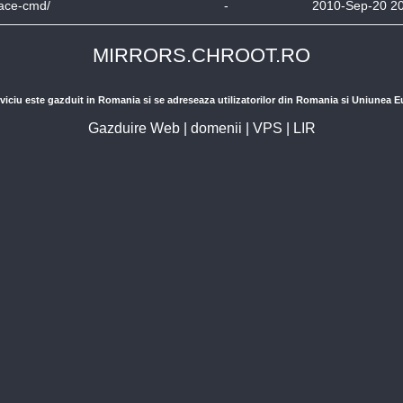
race-cmd/
-
2010-Sep-20 2
MIRRORS.CHROOT.RO
viciu este gazduit in Romania si se adreseaza utilizatorilor din Romania si Uniunea 
Gazduire Web
|
domenii
|
VPS
|
LIR