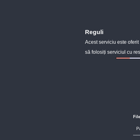
Reguli
Acest serviciu este oferit
să folosiți serviciul cu re
Fil
P