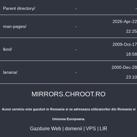
Parent directory/
-
-
2026-Apr-22
man-pages/
-
22:25
2009-Oct-17
lkml/
-
18:58
2000-Dec-28
lanana/
-
23:10
MIRRORS.CHROOT.RO
Acest serviciu este gazduit in Romania si se adreseaza utilizatorilor din Romania si
Uniunea Europeana.
Gazduire Web
|
domenii
|
VPS
|
LIR