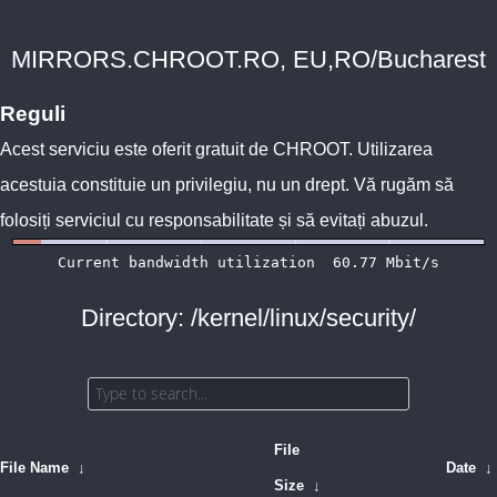
MIRRORS.CHROOT.RO, EU,RO/Bucharest
Reguli
Acest serviciu este oferit gratuit de
CHROOT
. Utilizarea
acestuia constituie un privilegiu, nu un drept. Vă rugăm să
folosiți serviciul cu responsabilitate și să evitați abuzul.
Directory: /kernel/linux/security/
File
File Name
↓
Date
↓
Size
↓