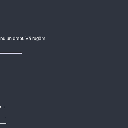
u, nu un drept. Vă rugăm
e
↓
-