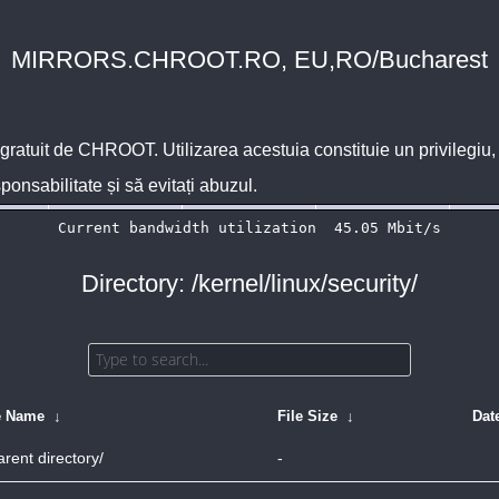
MIRRORS.CHROOT.RO, EU,RO/Bucharest
 gratuit de
CHROOT
. Utilizarea acestuia constituie un privilegi
sponsabilitate și să evitați abuzul.
Directory: /kernel/linux/security/
e Name
↓
File Size
↓
Dat
arent directory/
-