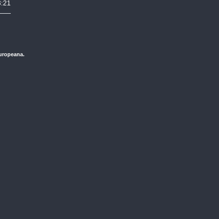
3:21
Europeana.