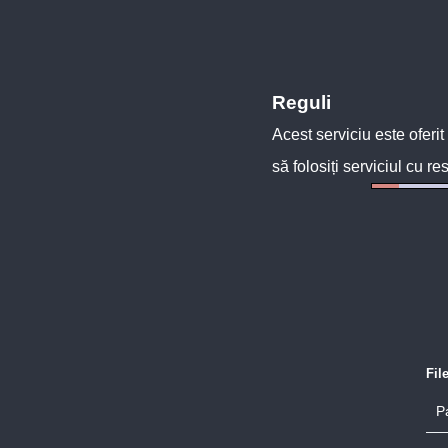
Reguli
Acest serviciu este oferit
să folosiți serviciul cu re
Fil
P