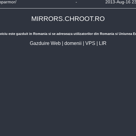
pparmor/
-
2013-Aug-16 2
MIRRORS.CHROOT.RO
viciu este gazduit in Romania si se adreseaza utilizatorilor din Romania si Uniunea 
Gazduire Web
|
domenii
|
VPS
|
LIR