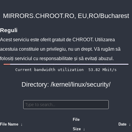
MIRRORS.CHROOT.RO, EU,RO/Bucharest
Reguli
Acest serviciu este oferit gratuit de
CHROOT
. Utilizarea
acestuia constituie un privilegiu, nu un drept. Vă rugăm să
folosiți serviciul cu responsabilitate și să evitați abuzul.
Directory: /kernel/linux/security/
File
File Name
↓
Date
↓
Size
↓