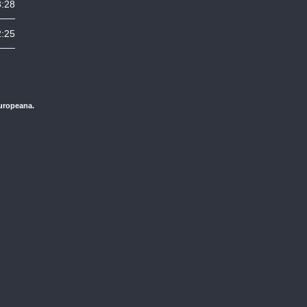
3:28
2:25
Europeana.