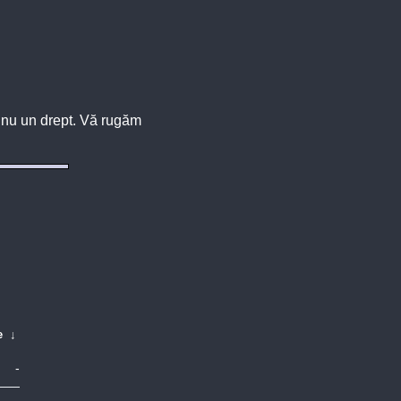
u, nu un drept. Vă rugăm
e
↓
-