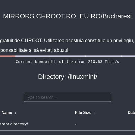
MIRRORS.CHROOT.RO, EU,RO/Bucharest
 gratuit de
CHROOT
. Utilizarea acestuia constituie un privilegi
sponsabilitate și să evitați abuzul.
Directory: /linuxmint/
e Name
↓
File Size
↓
Dat
arent directory/
-