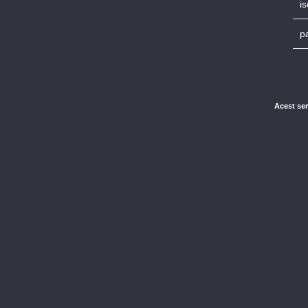
is
p
Acest ser