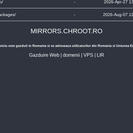
o/
-
2026-Apr-27 1
ackages/
-
2026-Aug-07 1
MIRRORS.CHROOT.RO
viciu este gazduit in Romania si se adreseaza utilizatorilor din Romania si Uniunea 
Gazduire Web
|
domenii
|
VPS
|
LIR