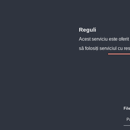
Reguli
Acest serviciu este oferit
să folosiți serviciul cu re
Fil
P