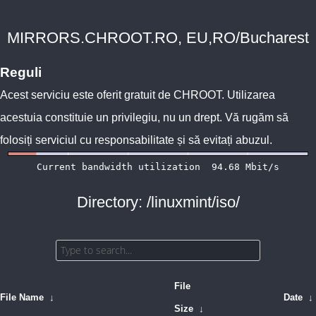
MIRRORS.CHROOT.RO, EU,RO/Bucharest
Reguli
Acest serviciu este oferit gratuit de
CHROOT
. Utilizarea
acestuia constituie un privilegiu, nu un drept. Vă rugăm să
folosiți serviciul cu responsabilitate și să evitați abuzul.
Directory: /linuxmint/iso/
File
File Name
↓
Date
↓
Size
↓