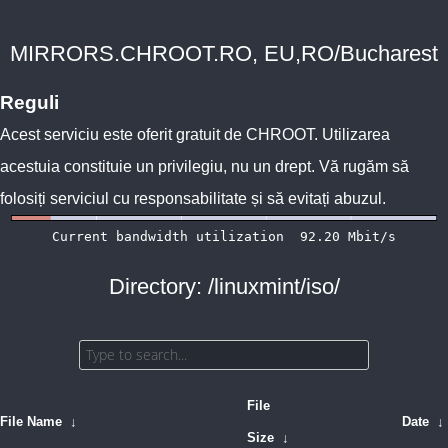
MIRRORS.CHROOT.RO, EU,RO/Bucharest
Reguli
Acest serviciu este oferit gratuit de
CHROOT
. Utilizarea
acestuia constituie un privilegiu, nu un drept. Vă rugăm să
folosiți serviciul cu responsabilitate și să evitați abuzul.
Directory: /linuxmint/iso/
File
File Name
↓
Date
↓
Size
↓