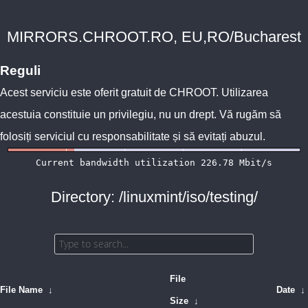
MIRRORS.CHROOT.RO, EU,RO/Bucharest
Reguli
Acest serviciu este oferit gratuit de
CHROOT
. Utilizarea
acestuia constituie un privilegiu, nu un drept. Vă rugăm să
folosiți serviciul cu responsabilitate și să evitați abuzul.
Directory: /linuxmint/iso/testing/
File
File Name
↓
Date
↓
Size
↓