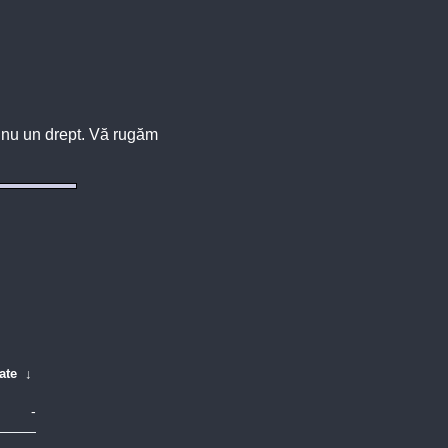
u, nu un drept. Vă rugăm
ate
↓
-