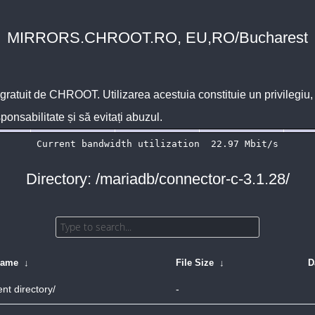
MIRRORS.CHROOT.RO, EU,RO/Bucharest
 gratuit de
CHROOT
. Utilizarea acestuia constituie un privilegi
sponsabilitate și să evitați abuzul.
Directory: /mariadb/connector-c-3.1.28/
Name
↓
File Size
↓
D
nt directory/
-