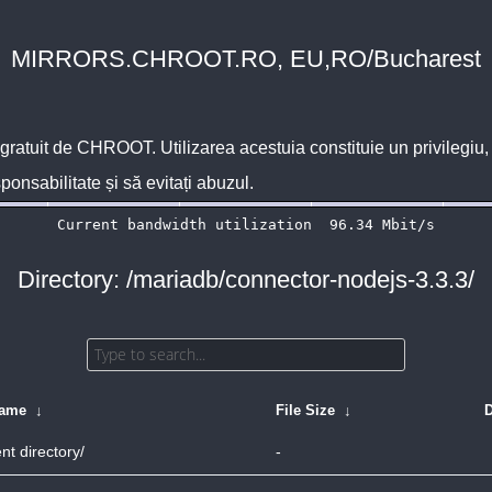
MIRRORS.CHROOT.RO, EU,RO/Bucharest
 gratuit de
CHROOT
. Utilizarea acestuia constituie un privilegi
sponsabilitate și să evitați abuzul.
Directory: /mariadb/connector-nodejs-3.3.3/
Name
↓
File Size
↓
D
nt directory/
-