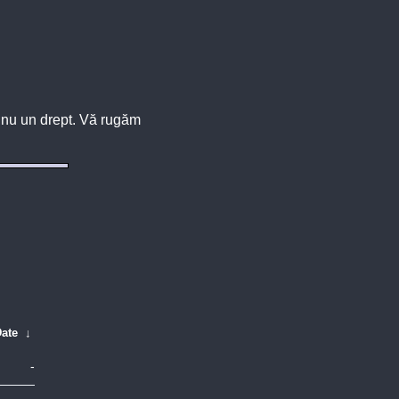
u, nu un drept. Vă rugăm
ate
↓
-