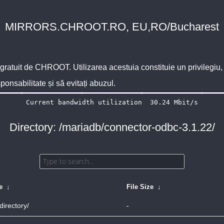
MIRRORS.CHROOT.RO, EU,RO/Bucharest
 gratuit de
CHROOT
. Utilizarea acestuia constituie un privilegi
sponsabilitate și să evitați abuzul.
Directory: /mariadb/connector-odbc-3.1.22/
e
↓
File Size
↓
directory/
-