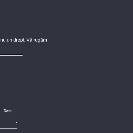
u, nu un drept. Vă rugăm
Date
↓
-