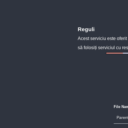
Reguli
Acest serviciu este oferit
să folosiți serviciul cu re
File Na
Parent