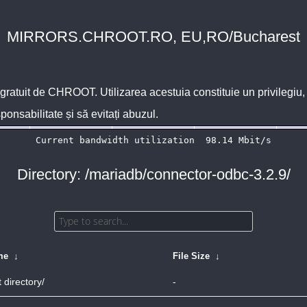
MIRRORS.CHROOT.RO, EU,RO/Bucharest
 gratuit de
CHROOT
. Utilizarea acestuia constituie un privilegi
sponsabilitate și să evitați abuzul.
Directory: /mariadb/connector-odbc-3.2.9/
me
↓
File Size
↓
 directory/
-