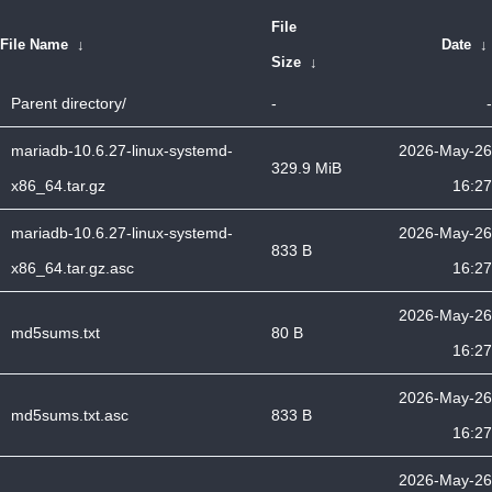
File
File Name
↓
Date
↓
Size
↓
Parent directory/
-
-
mariadb-10.6.27-linux-systemd-
2026-May-26
329.9 MiB
x86_64.tar.gz
16:27
mariadb-10.6.27-linux-systemd-
2026-May-26
833 B
x86_64.tar.gz.asc
16:27
2026-May-26
md5sums.txt
80 B
16:27
2026-May-26
md5sums.txt.asc
833 B
16:27
2026-May-26