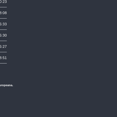
0:23
8:08
6:33
6:30
6:27
8:51
Europeana.