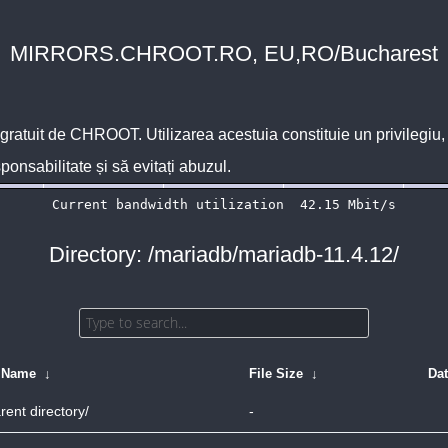
MIRRORS.CHROOT.RO, EU,RO/Bucharest
 gratuit de
CHROOT
. Utilizarea acestuia constituie un privilegi
sponsabilitate și să evitați abuzul.
Directory: /mariadb/mariadb-11.4.12/
e Name
↓
File Size
↓
Da
rent directory/
-