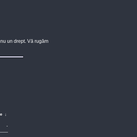
u, nu un drept. Vă rugăm
te
↓
-