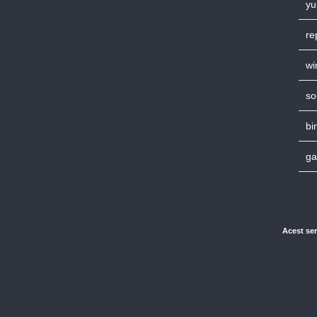
yu
re
wi
so
bi
ga
Acest ser