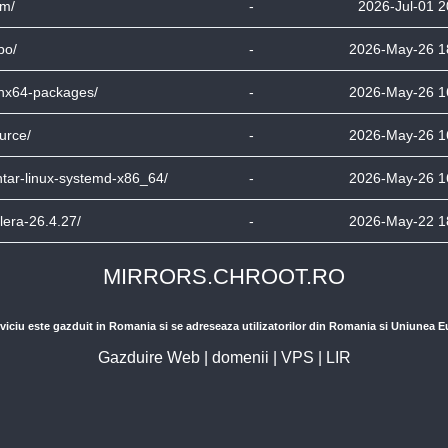
m/
-
2026-Jul-01 2
po/
-
2026-May-26 1
nx64-packages/
-
2026-May-26 1
urce/
-
2026-May-26 1
ntar-linux-systemd-x86_64/
-
2026-May-26 1
lera-26.4.27/
-
2026-May-22 1
MIRRORS.CHROOT.RO
viciu este gazduit in Romania si se adreseaza utilizatorilor din Romania si Uniunea 
Gazduire Web
|
domenii
|
VPS
|
LIR