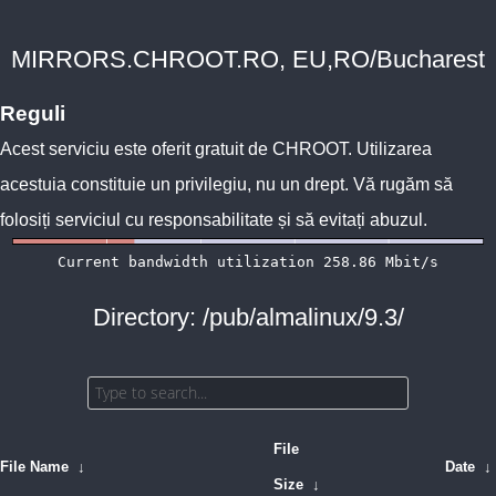
MIRRORS.CHROOT.RO, EU,RO/Bucharest
Reguli
Acest serviciu este oferit gratuit de
CHROOT
. Utilizarea
acestuia constituie un privilegiu, nu un drept. Vă rugăm să
folosiți serviciul cu responsabilitate și să evitați abuzul.
Directory: /pub/almalinux/9.3/
File
File Name
↓
Date
↓
Size
↓