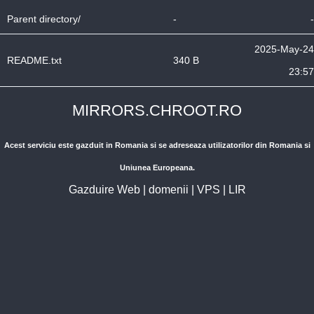
Parent directory/
-
-
2025-May-24
README.txt
340 B
23:57
MIRRORS.CHROOT.RO
Acest serviciu este gazduit in Romania si se adreseaza utilizatorilor din Romania si
Uniunea Europeana.
Gazduire Web
|
domenii
|
VPS
|
LIR