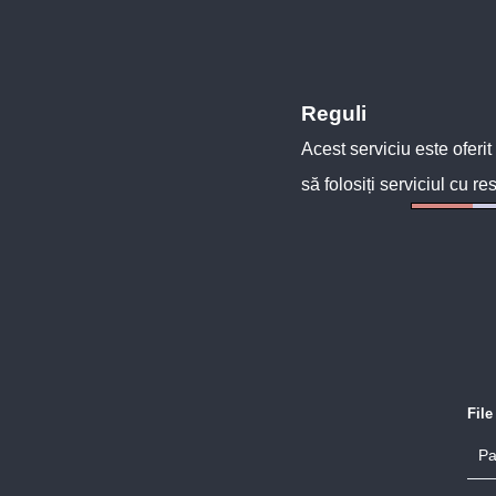
Reguli
Acest serviciu este oferit
să folosiți serviciul cu re
Fil
Pa