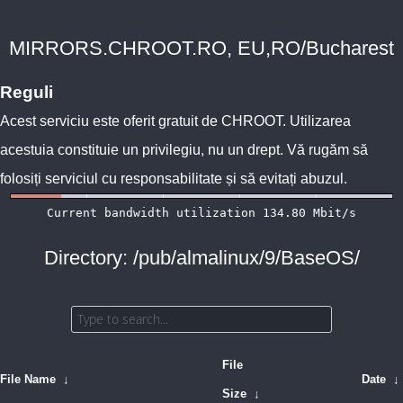
MIRRORS.CHROOT.RO, EU,RO/Bucharest
Reguli
Acest serviciu este oferit gratuit de
CHROOT
. Utilizarea
acestuia constituie un privilegiu, nu un drept. Vă rugăm să
folosiți serviciul cu responsabilitate și să evitați abuzul.
Directory: /pub/almalinux/9/BaseOS/
File
File Name
↓
Date
↓
Size
↓