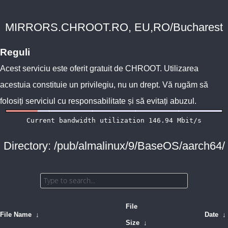
MIRRORS.CHROOT.RO, EU,RO/Bucharest
Reguli
Acest serviciu este oferit gratuit de
CHROOT
. Utilizarea
acestuia constituie un privilegiu, nu un drept. Vă rugăm să
folosiți serviciul cu responsabilitate și să evitați abuzul.
Directory: /pub/almalinux/9/BaseOS/aarch64/
File
File Name
↓
Date
↓
Size
↓