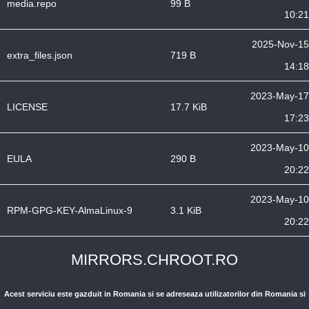
media.repo
99 B
10:21
2025-Nov-15
extra_files.json
719 B
14:18
2023-May-17
LICENSE
17.7 KiB
17:23
2023-May-10
EULA
290 B
20:22
2023-May-10
RPM-GPG-KEY-AlmaLinux-9
3.1 KiB
20:22
MIRRORS.CHROOT.RO
Acest serviciu este gazduit in Romania si se adreseaza utilizatorilor din Romania si