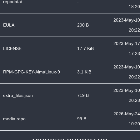
repodata/
-
18:20
2023-May-10
EULA
290 B
20:22
2023-May-17
LICENSE
17.7 KiB
17:23
2023-May-10
RPM-GPG-KEY-AlmaLinux-9
3.1 KiB
20:22
2023-May-10
extra_files.json
719 B
20:28
2026-May-24
media.repo
99 B
10:20