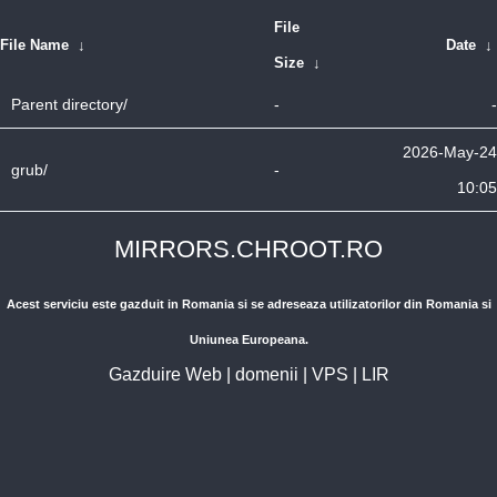
File
File Name
↓
Date
↓
Size
↓
Parent directory/
-
-
2026-May-24
grub/
-
10:05
MIRRORS.CHROOT.RO
Acest serviciu este gazduit in Romania si se adreseaza utilizatorilor din Romania si
Uniunea Europeana.
Gazduire Web
|
domenii
|
VPS
|
LIR