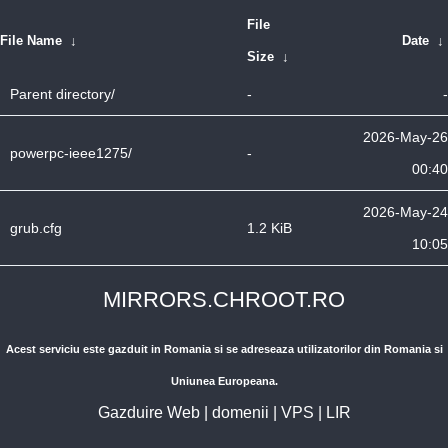
File
File Name
↓
Date
↓
Size
↓
Parent directory/
-
-
2026-May-26
powerpc-ieee1275/
-
00:40
2026-May-24
grub.cfg
1.2 KiB
10:05
MIRRORS.CHROOT.RO
Acest serviciu este gazduit in Romania si se adreseaza utilizatorilor din Romania si
Uniunea Europeana.
Gazduire Web
|
domenii
|
VPS
|
LIR