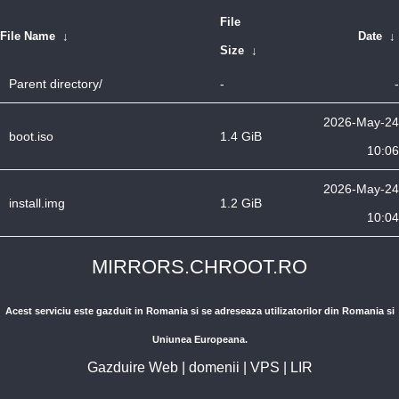
File
File Name
↓
Date
↓
Size
↓
Parent directory/
-
-
2026-May-24
boot.iso
1.4 GiB
10:06
2026-May-24
install.img
1.2 GiB
10:04
MIRRORS.CHROOT.RO
Acest serviciu este gazduit in Romania si se adreseaza utilizatorilor din Romania si
Uniunea Europeana.
Gazduire Web
|
domenii
|
VPS
|
LIR