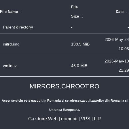
File
File Name
↓
Date
↓
Size
↓
Parent directory/
-
-
2026-May-24
initrd.img
198.5 MiB
10:05
2026-May-19
vmlinuz
45.0 MiB
21:29
MIRRORS.CHROOT.RO
Acest serviciu este gazduit in Romania si se adreseaza utilizatorilor din Romania si
Uniunea Europeana.
Gazduire Web
|
domenii
|
VPS
|
LIR