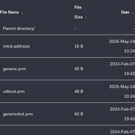
File
File Name
↓
Date
↓
Size
↓
Parent directory/
-
-
2026-May-24
initrd.addrsize
16 B
10:24
2024-Feb-07
generic.prm
45 B
19:42
2026-May-24
cdboot.prm
48 B
10:24
2024-Feb-07
genericdvd.prm
60 B
19:42
2024-Feb-07