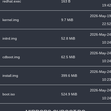
redhat.exec
163 B
19:42
2026-May-19
kernel.img
9.7 MiB
22:52
2026-May-24
initrd.img
52.8 MiB
10:24
2026-May-24
cdboot.img
62.5 MiB
10:24
2026-May-24
install.img
399.6 MiB
10:23
2026-May-24
boot.iso
524.9 MiB
10:24