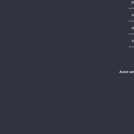
p
s
a
x
Acest ser