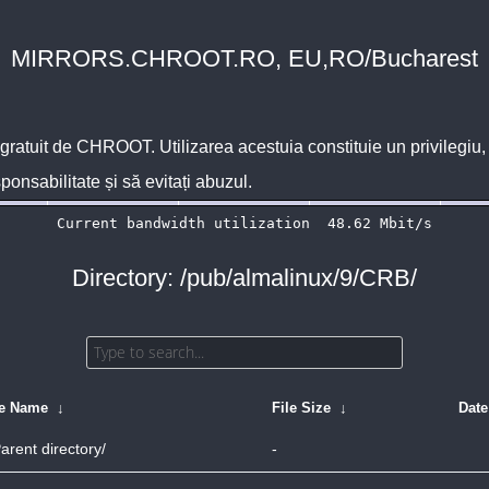
MIRRORS.CHROOT.RO, EU,RO/Bucharest
 gratuit de
CHROOT
. Utilizarea acestuia constituie un privilegi
sponsabilitate și să evitați abuzul.
Directory: /pub/almalinux/9/CRB/
le Name
↓
File Size
↓
Date
arent directory/
-