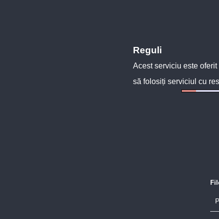
Reguli
Acest serviciu este oferit
să folosiți serviciul cu re
Fi
P