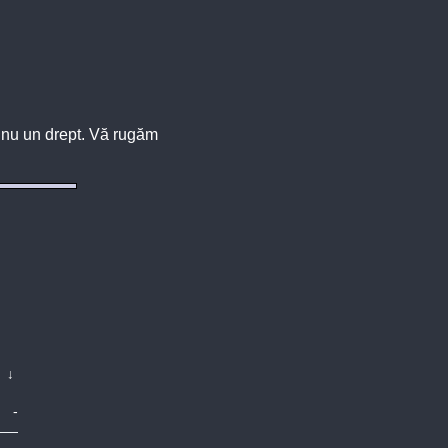
u, nu un drept. Vă rugăm
↓
-