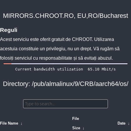
MIRRORS.CHROOT.RO, EU,RO/Bucharest
Reguli
Acest serviciu este oferit gratuit de
CHROOT
. Utilizarea
acestuia constituie un privilegiu, nu un drept. Vă rugăm să
folosiți serviciul cu responsabilitate și să evitați abuzul.
Directory: /pub/almalinux/9/CRB/aarch64/os/
File
File Name
↓
Date
↓
Size
↓