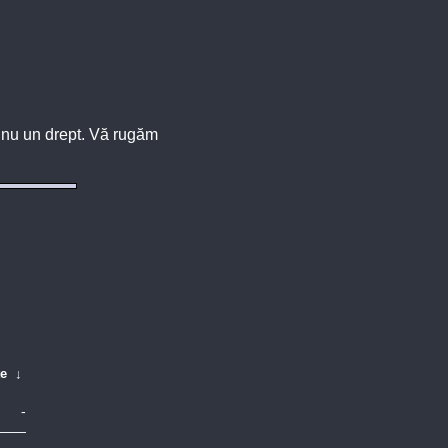
u, nu un drept. Vă rugăm
te
↓
-