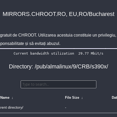
MIRRORS.CHROOT.RO, EU,RO/Bucharest
 gratuit de
CHROOT
. Utilizarea acestuia constituie un privilegi
sponsabilitate și să evitați abuzul.
Directory: /pub/almalinux/9/CRB/s390x/
e Name
↓
File Size
↓
Da
rent directory/
-