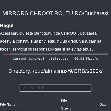
MIRRORS.CHROOT.RO, EU,RO/Bucharest
Reguli
Acest serviciu este oferit gratuit de
CHROOT
. Utilizarea
acestuia constituie un privilegiu, nu un drept. Vă rugăm să
folosiți serviciul cu responsabilitate și să evitați abuzul.
Directory: /pub/almalinux/9/CRB/s390x/
File
File Name
↓
Date
↓
Size
↓