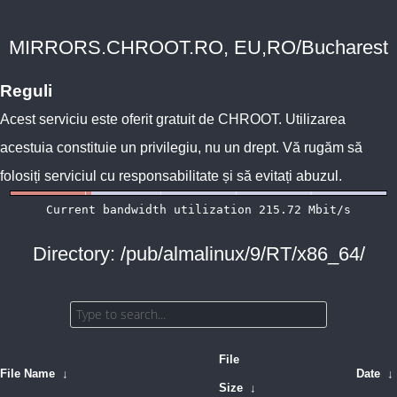
MIRRORS.CHROOT.RO, EU,RO/Bucharest
Reguli
Acest serviciu este oferit gratuit de
CHROOT
. Utilizarea
acestuia constituie un privilegiu, nu un drept. Vă rugăm să
folosiți serviciul cu responsabilitate și să evitați abuzul.
Directory: /pub/almalinux/9/RT/x86_64/
File
File Name
↓
Date
↓
Size
↓