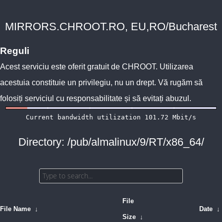
MIRRORS.CHROOT.RO, EU,RO/Bucharest
Reguli
Acest serviciu este oferit gratuit de
CHROOT
. Utilizarea
acestuia constituie un privilegiu, nu un drept. Vă rugăm să
folosiți serviciul cu responsabilitate și să evitați abuzul.
Directory: /pub/almalinux/9/RT/x86_64/
File
File Name
↓
Date
↓
Size
↓