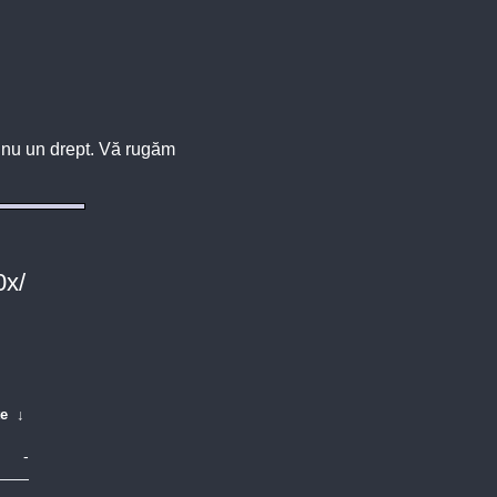
u, nu un drept. Vă rugăm
0x/
te
↓
-