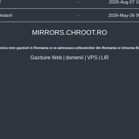
/
-
2026-Aug-07 1
ckstart/
-
2026-May-26 0
MIRRORS.CHROOT.RO
viciu este gazduit in Romania si se adreseaza utilizatorilor din Romania si Uniunea 
Gazduire Web
|
domenii
|
VPS
|
LIR