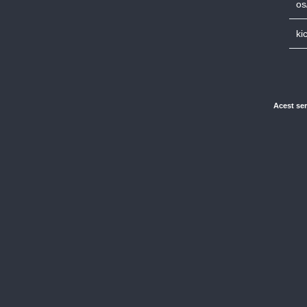
os
ki
Acest ser