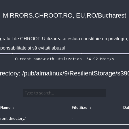
MIRRORS.CHROOT.RO, EU,RO/Bucharest
 gratuit de
CHROOT
. Utilizarea acestuia constituie un privilegi
sponsabilitate și să evitați abuzul.
rectory: /pub/almalinux/9/ResilientStorage/s39
e Name
↓
File Size
↓
Da
rent directory/
-