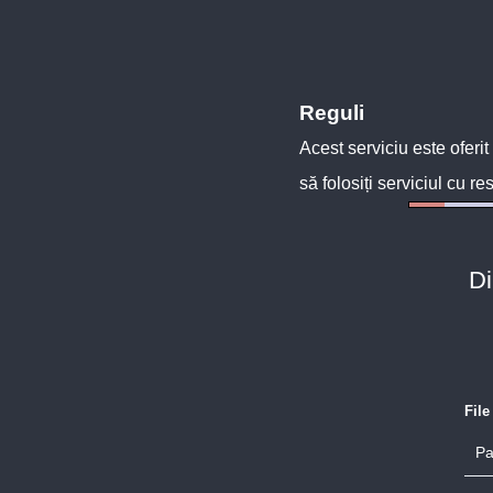
Reguli
Acest serviciu este oferit
să folosiți serviciul cu re
Di
Fil
Pa