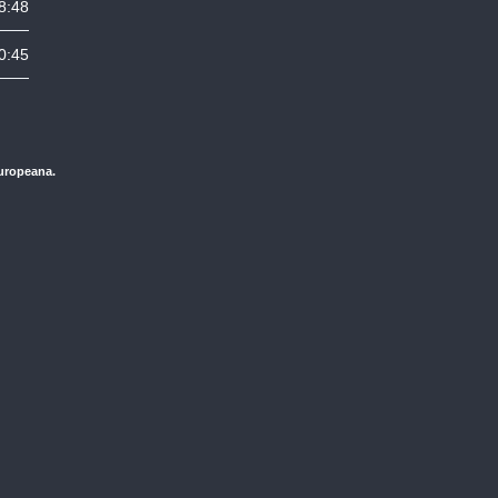
8:48
0:45
Europeana.