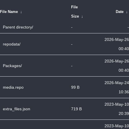
File
File Name
↓
Date
↓
Size
↓
Parent directory/
-
-
2026-May-26
repodata/
-
00:40
2026-May-26
Packages/
-
00:40
2026-May-24
media.repo
99 B
10:36
2023-May-10
extra_files.json
719 B
20:39
2023-May-10